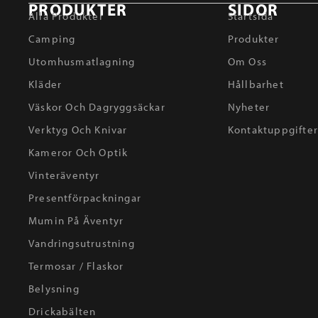
PRODUKTER
SIDOR
Alla Produkter
Startsida
Camping
Produkter
Utomhusmatlagning
Om Oss
Kläder
Hållbarhet
Väskor Och Dagryggsäckar
Nyheter
Verktyg Och Knivar
Kontaktuppgifte
Kameror Och Optik
Vinteräventyr
Presentförpackningar
Mumin På Äventyr
Vandringsutrustning
Termosar / Flaskor
Belysning
Drickabälten