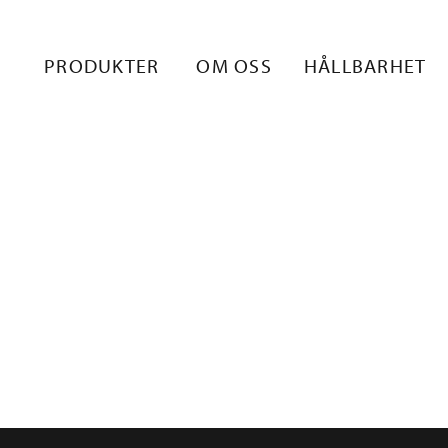
0_2_RETKI_EA
PRODUKTER
OM OSS
HÅLLBARHET