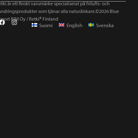
tki är ett finskt varumärke specialiserat på frilufts- och
andringsprodukter som tjänar alla naturälskare.©2026 Blue
mport BIM Oy / Retki® Finland
Suomi
English
Svenska