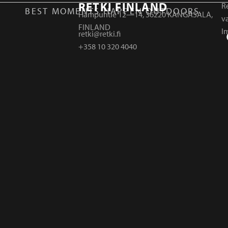
RETKI FINLAND
Re
BEST MOMENTS HAPPEN OUTDOORS.
Hampuntie 12—14, 36220 KANGASALA,
v
FINLAND
I
retki@retki.fi
+358 10 320 4040
r