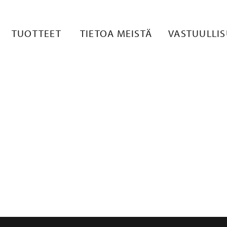
0_2_RETKI_EA
TUOTTEET
TIETOA MEISTÄ
VASTUULLI