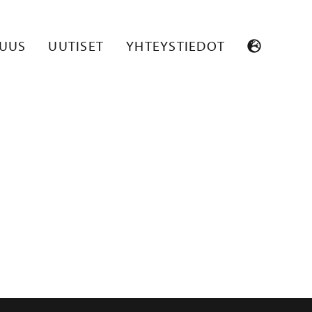
SY_FLEX_OTS
SUUS
UUTISET
YHTEYSTIEDOT