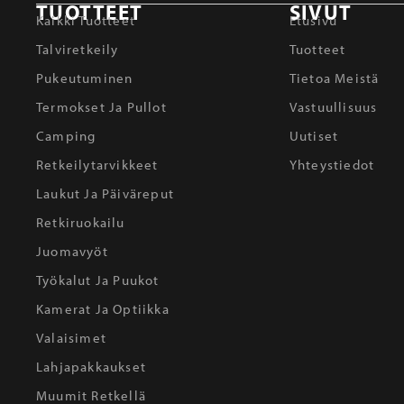
TUOTTEET
SIVUT
Kaikki Tuotteet
Etusivu
Talviretkeily
Tuotteet
Pukeutuminen
Tietoa Meistä
Termokset Ja Pullot
Vastuullisuus
Camping
Uutiset
Retkeilytarvikkeet
Yhteystiedot
Laukut Ja Päiväreput
Retkiruokailu
Juomavyöt
Työkalut Ja Puukot
Kamerat Ja Optiikka
Valaisimet
Lahjapakkaukset
Muumit Retkellä