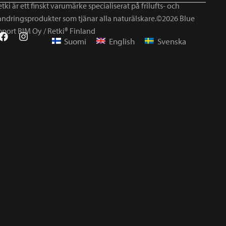
tki är ett finskt varumärke specialiserat på frilufts- och
andringsprodukter som tjänar alla naturälskare.©2026 Blue
mport BIM Oy / Retki® Finland
Suomi
English
Svenska