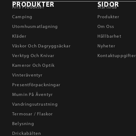
PRODUKTER
SIDOR
Alla Produkter
Startsida
Camping
Produkter
Utomhusmatlagning
Om Oss
Kläder
Hållbarhet
Väskor Och Dagryggsäckar
Nyheter
Verktyg Och Knivar
Kontaktuppgifte
Kameror Och Optik
Vinteräventyr
Presentförpackningar
Mumin På Äventyr
Vandringsutrustning
Termosar / Flaskor
Belysning
Drickabälten