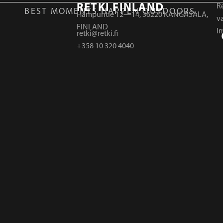
RETKI FINLAND
Re
BEST MOMENTS HAPPEN OUTDOORS.
Hampuntie 12—14, 36220 KANGASALA,
v
FINLAND
I
retki@retki.fi
+358 10 320 4040
r