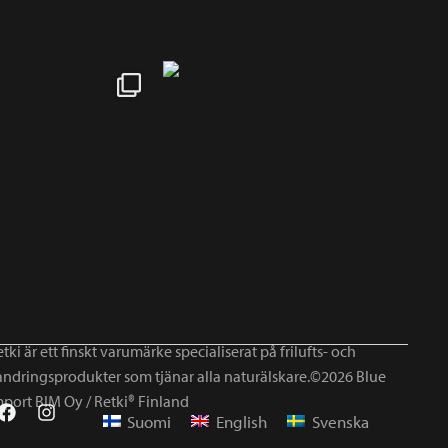
tki är ett finskt varumärke specialiserat på frilufts- och
andringsprodukter som tjänar alla naturälskare.©2026 Blue
mport BIM Oy / Retki® Finland
Suomi
English
Svenska