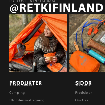
FÖLJ OSS PÅ INSTAGRAM
@RETKIFINLAND
PRODUKTER
SIDOR
Alla Produkter
Startsida
Camping
Produkter
Utomhusmatlagning
Om Oss