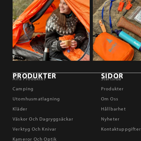
PRODUKTER
SIDOR
Alla Produkter
Startsida
Camping
Produkter
Utomhusmatlagning
Om Oss
Kläder
Hållbarhet
Väskor Och Dagryggsäckar
Nyheter
Verktyg Och Knivar
Kontaktuppgifte
Kameror Och Optik