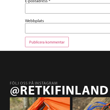
E-postadress
*
Webbplats
FÖLJ OSS PÅ INSTAGRAM
@RETKIFINLAND