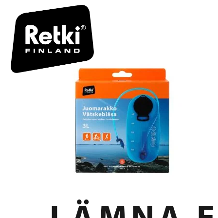
R7097 BOX
LÄMNA E