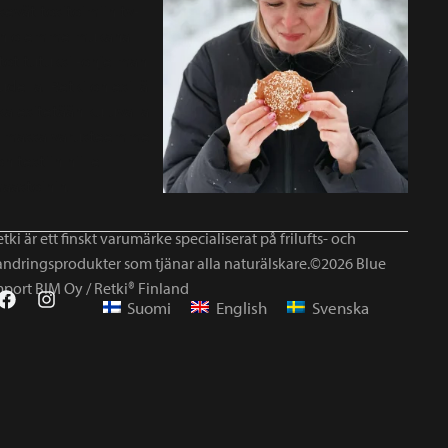
tki är ett finskt varumärke specialiserat på frilufts- och
andringsprodukter som tjänar alla naturälskare.©2026 Blue
mport BIM Oy / Retki® Finland
Suomi
English
Svenska