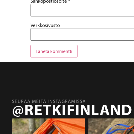
Sähköpostiosoite
*
Verkkosivusto
SEURAA MEITÄ INSTAGRAMISSA
@RETKIFINLAND