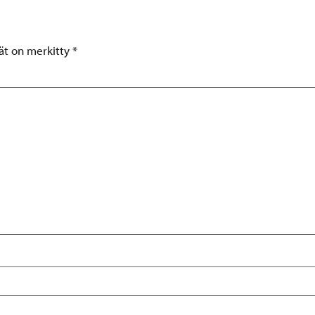
tät on merkitty
*