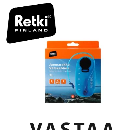
R7097 BOX
VASTAA