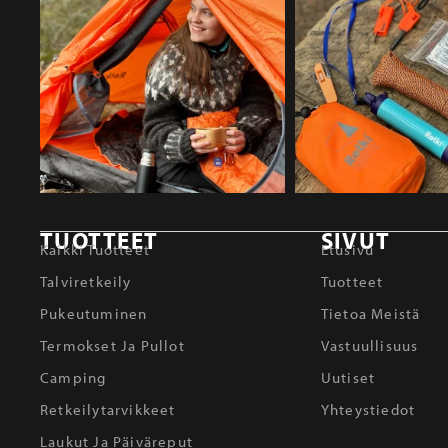
TUOTTEET
SIVUT
Kaikki Tuotteet
Etusivu
Talviretkeily
Tuotteet
Pukeutuminen
Tietoa Meistä
Termokset Ja Pullot
Vastuullisuus
Camping
Uutiset
Retkeilytarvikkeet
Yhteystiedot
Laukut Ja Päiväreput