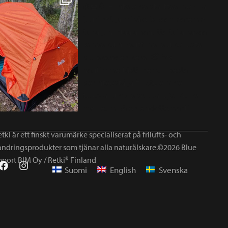
tki är ett finskt varumärke specialiserat på frilufts- och
andringsprodukter som tjänar alla naturälskare.©2026 Blue
mport BIM Oy / Retki® Finland
Suomi
English
Svenska