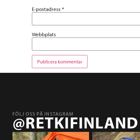
E-postadress
*
Webbplats
FÖLJ OSS PÅ INSTAGRAM
@RETKIFINLAND