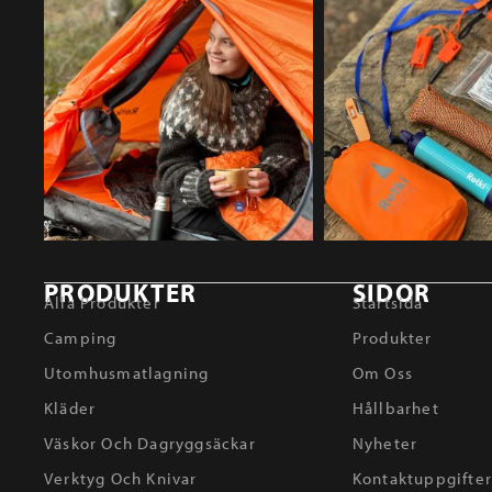
PRODUKTER
SIDOR
Alla Produkter
Startsida
Camping
Produkter
Utomhusmatlagning
Om Oss
Kläder
Hållbarhet
Väskor Och Dagryggsäckar
Nyheter
Verktyg Och Knivar
Kontaktuppgifte