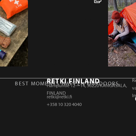
RETKI FINLAND
Re
BEST MOMENTS HAPPEN OUTDOORS.
Hampuntie 12—14, 36220 KANGASALA,
v
FINLAND
I
retki@retki.fi
+358 10 320 4040
r