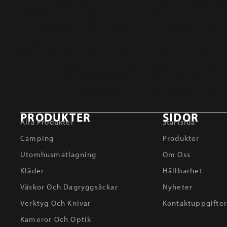
PRODUKTER
SIDOR
Alla Produkter
Startsida
Camping
Produkter
Utomhusmatlagning
Om Oss
Kläder
Hållbarhet
Väskor Och Dagryggsäckar
Nyheter
Verktyg Och Knivar
Kontaktuppgifte
Kameror Och Optik