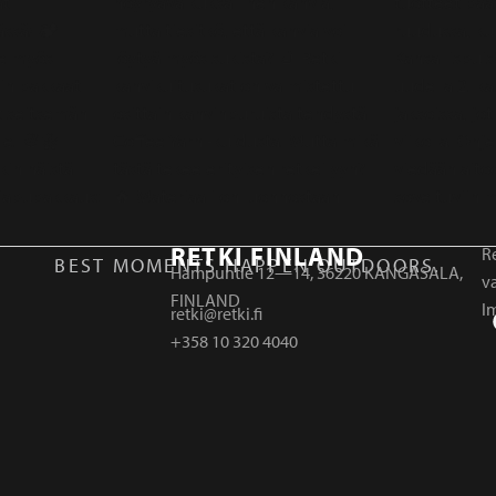
RETKI FINLAND
Re
BEST MOMENTS HAPPEN OUTDOORS.
Hampuntie 12—14, 36220 KANGASALA,
v
FINLAND
I
retki@retki.fi
+358 10 320 4040
r