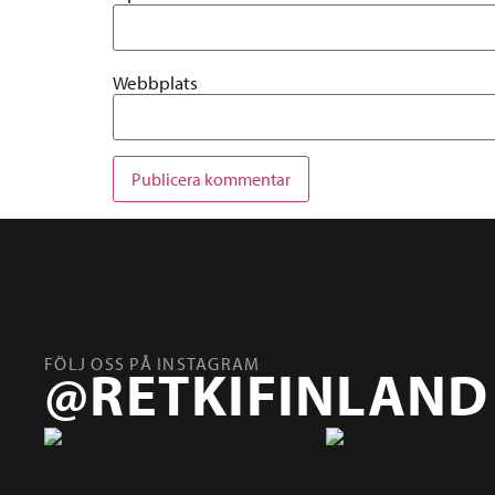
Webbplats
FÖLJ OSS PÅ INSTAGRAM
@RETKIFINLAND