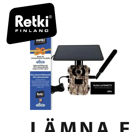
R7068-TU
LÄMNA E