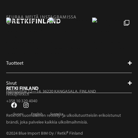
SEURAA MEITÄ INSTAGRAMISSA
@RETKIFINLAND
Tuotteet
Sivut
RETKI FINLAND
Hampuntie 12—14, 36220 KANGASALA, FINLAND
retki@retki.fi
+358 10 320 4040
Suomi
English
Svenska
Retki on suomalainen retkeily- ja ulkoilutuotteisiin erikoistunut
brändi, joka palvelee kaikkia ulkoilmaihmisiä.
©2024 Blue Import BIM Oy / Retki® Finland