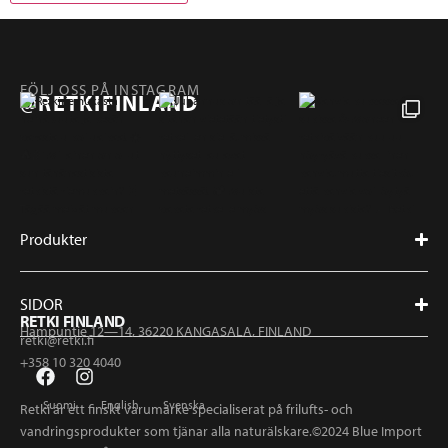
FÖLJ OSS PÅ INSTAGRAM
@RETKIFINLAND
Produkter
SIDOR
RETKI FINLAND
Hampuntie 12—14, 36220 KANGASALA, FINLAND
retki@retki.fi
+358 10 320 4040
Suomi
English
Svenska
Retki är ett finskt varumärke specialiserat på frilufts- och
vandringsprodukter som tjänar alla naturälskare.©2024 Blue Import