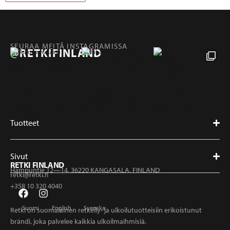
SEURAA MEITÄ INSTAGRAMISSA
@RETKIFINLAND
Tuotteet
Sivut
RETKI FINLAND
Hampuntie 12—14, 36220 KANGASALA, FINLAND
retki@retki.fi
+358 10 320 4040
Suomi
English
Svenska
Retki on suomalainen retkeily- ja ulkoilutuotteisiin erikoistunut
brändi, joka palvelee kaikkia ulkoilmaihmisiä.