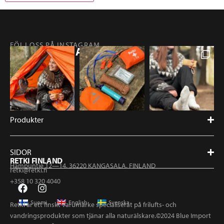
FÖLJ OSS PÅ INSTAGRAM
@RETKIFINLAND
Produkter
SIDOR
RETKI FINLAND
Hampuntie 12—14, 36220 KANGASALA, FINLAND
retki@retki.fi
+358 10 320 4040
Suomi
English
Svenska
Retki är ett finskt varumärke specialiserat på frilufts- och
vandringsprodukter som tjänar alla naturälskare.©2024 Blue Import