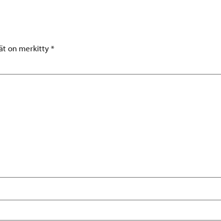
tät on merkitty
*