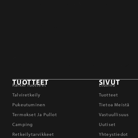
TUOTTEET
SIVUT
Kaikki Tuotteet
Etusivu
Talviretkeily
Tuotteet
Pukeutuminen
Tietoa Meistä
Termokset Ja Pullot
Vastuullisuus
Camping
Uutiset
Retkeilytarvikkeet
Yhteystiedot