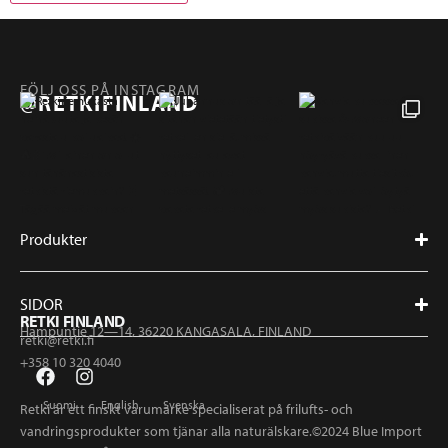
FÖLJ OSS PÅ INSTAGRAM
@RETKIFINLAND
Produkter
SIDOR
RETKI FINLAND
Hampuntie 12—14, 36220 KANGASALA, FINLAND
retki@retki.fi
+358 10 320 4040
Suomi
English
Svenska
Retki är ett finskt varumärke specialiserat på frilufts- och
vandringsprodukter som tjänar alla naturälskare.©2024 Blue Import