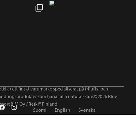
tki är ett finskt varumärke specialiserat på frilufts- och
andringsprodukter som tjänar alla naturälskare.©2026 Blue
mport BIM Oy / Retki® Finland
Suomi
English
Svenska