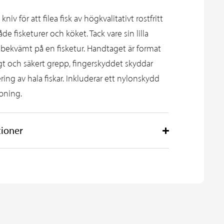
kniv för att filea fisk av högkvalitativt rostfritt
åde fisketurer och köket. Tack vare sin lilla
 bekvämt på en fisketur. Handtaget är format
digt och säkert grepp, fingerskyddet skyddar
ring av hala fiskar. Inkluderar ett nylonskydd
rpning.
tioner