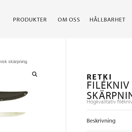
PRODUKTER
OM OSS
HÅLLBARHET
misk skärpning
RETKI
FILÉKNIV
SKÄRPNI
Högkvalitativ filékniv 
Beskrivning