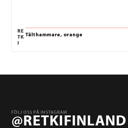
RE
Tälthammare, orange
TK
I
FÖLJ OSS PÅ INSTAGRAM
@RETKIFINLAND