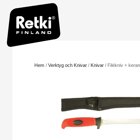
Hem
/
Verktyg och Knivar
/
Knivar
/ Filékniv + kera