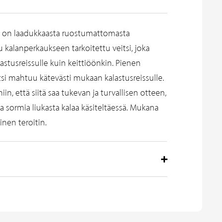
si on laadukkaasta ruostumattomasta
u kalanperkaukseen tarkoitettu veitsi, joka
astusreissulle kuin keittiöönkin. Pienen
tsi mahtuu kätevästi mukaan kalastusreissulle.
n, että siitä saa tukevan ja turvallisen otteen,
 sormia liukasta kalaa käsiteltäessä. Mukana
inen teroitin.