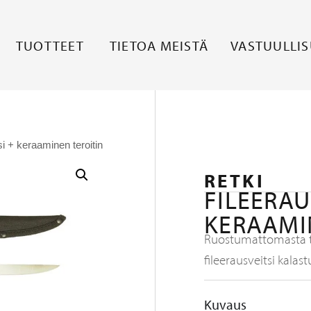
TUOTTEET
TIETOA MEISTÄ
VASTUULLI
si + keraaminen teroitin
RETKI
FILEERAU
KERAAMI
Ruostumattomasta te
fileerausveitsi kalastu
Kuvaus