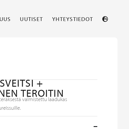
SUUS
UUTISET
YHTEYSTIEDOT
SVEITSI +
NEN TEROITIN
räksestä valmistettu laadukas
reissuille.