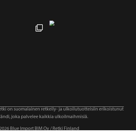
tki on suomalainen retkeily- ja ulkoilutuotteisiin erikoistunut
ändi, joka palvelee kaikkia ulkoilmaihmisiä.
2026 Blue Import BIM Oy / Retki Finland