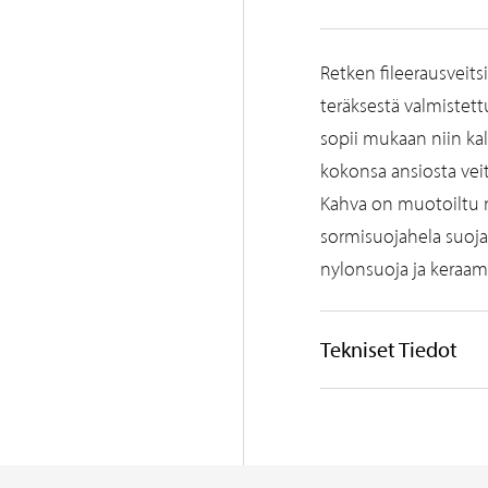
Retken fileerausveit
teräksestä valmistett
sopii mukaan niin kal
kokonsa ansiosta vei
Kahva on muotoiltu nii
sormisuojahela suojaa
nylonsuoja ja keraam
Tekniset Tiedot