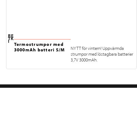
RE
TK
I
Termostrumpor med
NYTT för vintern! Uppvärmda
3000mAh batteri S/M
strumpor med löstagbara batterier
3,7V 3000mAh.
FÖLJ OSS PÅ INSTAGRAM
@RETKIFINLAND