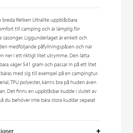
 breda Retken Ultralite uppblåsbara
mfort till camping och är lämplig för
 säsonger. Liggunderlaget är enkelt och
 den medföljande påfyllningspåsen och när
 ner i ett riktigt litet utrymme. Den lätta
ara väger 541 gram och passar in på ett litet
bäras med sig till exempel på en campingtur.
rial, TPU polyester, känns bra på huden även
kan. Det finns en uppblåsbar kudde i slutet av
 du behöver inte bära stora kuddar separat
tioner