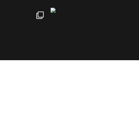
tki är ett finskt varumärke specialiserat på frilufts- och
andringsprodukter som tjänar alla naturälskare.©2026 Blue
mport BIM Oy / Retki® Finland
Suomi
English
Svenska