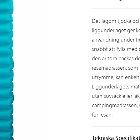
Det lagom tjocka och
liggunderlaget ger ko
användning under tre
snabbt att fylla med
den är tom packas den
resemadrassen, som b
utrymme, kan enkelt 
Liggunderlagets mate
utan sovsäck eller la
campingmadrassen, så
för resan.
Tekniska Specifika