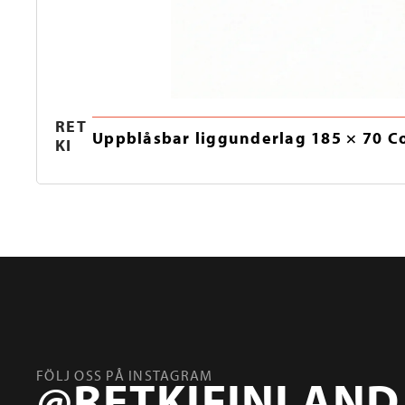
RET
Uppblåsbar liggunderlag 185 × 70 C
KI
FÖLJ OSS PÅ INSTAGRAM
@RETKIFINLAND