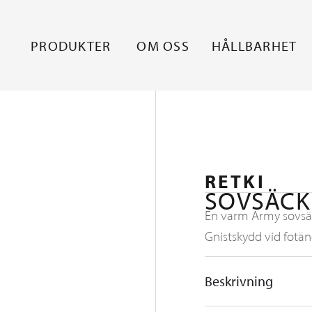
PRODUKTER
OM OSS
HÅLLBARHET
RETKI
SOVSÄCK
En varm Army sovsäc
Gnistskydd vid fotä
Beskrivning