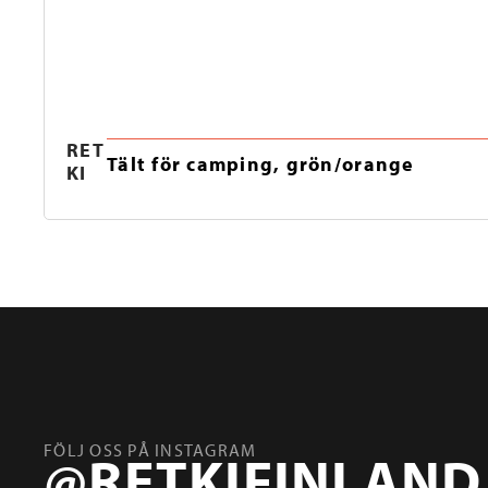
RET
Tält för camping, grön/orange
KI
FÖLJ OSS PÅ INSTAGRAM
@RETKIFINLAND