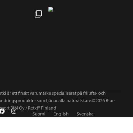
tki är ett finskt varumärke specialiserat på frilufts- och
andringsprodukter som tjänar alla naturälskare.©2026 Blue
mport BIM Oy / Retki® Finland
Suomi
English
Svenska