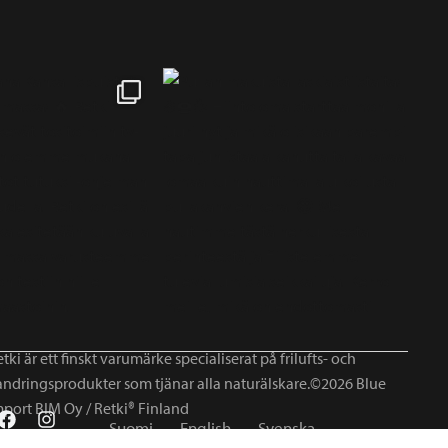
tki är ett finskt varumärke specialiserat på frilufts- och
andringsprodukter som tjänar alla naturälskare.©2026 Blue
mport BIM Oy / Retki® Finland
Suomi
English
Svenska