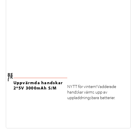
RE
TK
I
Uppvärmda handskar
NYTT för vintern! Vadderade
2*5V 3000mAh S/M
handskar värms upp av
uppladdningsbara batterier.