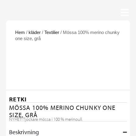
Hem
/
kläder
/
Textilier
/ Mössa 100% merino chunky
one size, grå
RETKI
MÖSSA 100% MERINO CHUNKY ONE
SIZE, GRÅ
NYHET! Tjockare mössa i 100 % merinoull.
Beskrivning