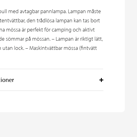
oull med avtagbar pannlampa. Lampan måste
tentvättbar, den trådlösa lampan kan tas bort
a mössa är perfekt för camping och aktivt
ande sömmar på mössan. – Lampan är riktigt lätt,
 utan lock. – Maskintvättbar mössa (fintvätt
tioner