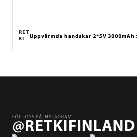
RET
Uppvärmda handskar 2*5V 3000mAh 
KI
FÖLJ OSS PÅ INSTAGRAM
@RETKIFINLAND