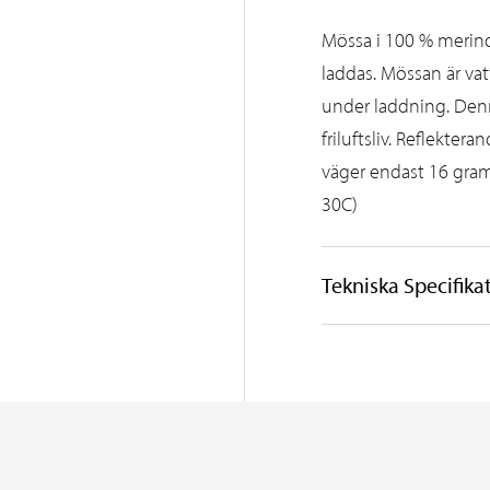
Mössa i 100 % merin
laddas. Mössan är vat
under laddning. Denn
friluftsliv. Reflekter
väger endast 16 gram
30C)
Tekniska Specifika