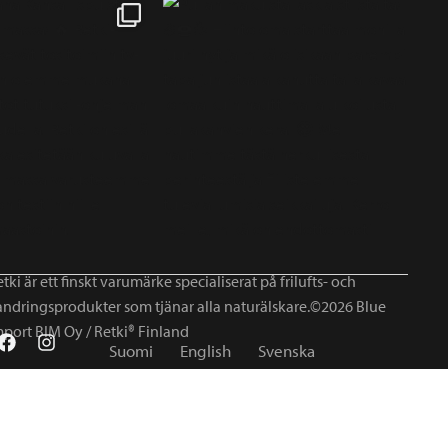
tki är ett finskt varumärke specialiserat på frilufts- och
andringsprodukter som tjänar alla naturälskare.©2026 Blue
mport BIM Oy / Retki® Finland
Suomi
English
Svenska