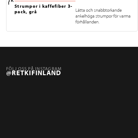
TK
I
Strumpor i kaffefiber 3-
Lätta och snabbtorkande
pack, grå
ankelhöga strumpor för varma
förhållanden.
FÖLJ OSS PÅ INSTAGRAM
@RETKIFINLAND