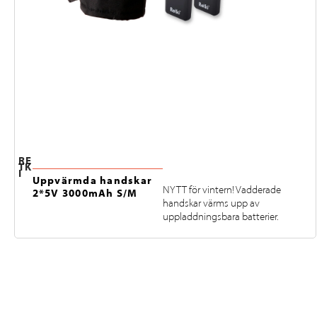
RE
TK
I
Uppvärmda handskar
NYTT för vintern! Vadderade
2*5V 3000mAh S/M
handskar värms upp av
uppladdningsbara batterier.