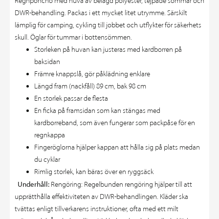
Regnponcho med huva av belagd polyester, tejpade sömmar och
DWR-behandling. Packas i ett mycket litet utrymme. Särskilt
lämplig för camping, cykling till jobbet och utflykter för säkerhets
skull. Öglar för tummar i bottensömmen.
Storleken på huvan kan justeras med kardborren på
baksidan
Främre knappslå, gör påklädning enklare
Längd fram (nackfåll) 89 cm, bak 98 cm
En storlek passar de flesta
En ficka på framsidan som kan stängas med
kardborreband, som även fungerar som packpåse för en
regnkappa
Fingeröglorna hjälper kappan att hålla sig på plats medan
du cyklar
Rimlig storlek, kan bäras över en ryggsäck
Underhåll:
Rengöring: Regelbunden rengöring hjälper till att
upprätthålla effektiviteten av DWR-behandlingen. Kläder ska
tvättas enligt tillverkarens instruktioner, ofta med ett milt