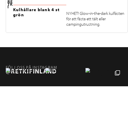
RE
TK
I
Kulhållare blank 4 st
NYHET! Glow-in-the-dark kulfästen
grön
för att fästa ett tält eller
campingutrustning.
FÖLJ OSS PÅ INSTAGRAM
@RETKIFINLAND
Produkter