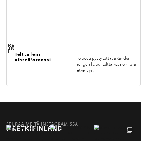
RE
TK
I
Teltta leiri
Helposti pystytettävä kahden
vihreä/oranssi
hengen kupoliteltta kesäleirille ja
retkeilyyn.
SEURAA MEITÄ INSTAGRAMISSA
@RETKIFINLAND