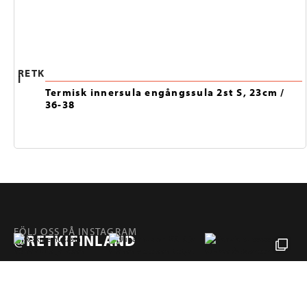
RETK
I
Termisk innersula engångssula 2st S, 23cm /
36-38
FÖLJ OSS PÅ INSTAGRAM
@RETKIFINLAND