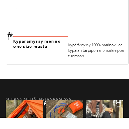
RE
TK
I
Kypärämyssy merino
Kypärämyssy 100% merinovillaa
one size musta
kypärän tai pipon alle lisälämpöä
tuomaan.
SEURAA MEITÄ INSTAGRAMISSA
@RETKIFINLAND