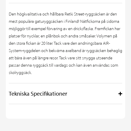
Den högkvalitativa och hållbara Retki Street-ryggsäcken är den
mest populära gaturyggsäcken i Finland! Nätfickorna på sidorna
möjliggör till exempel förvaring av en dricksflaska. Framfickan har
platser för nycklar, en plånbok och andra småsaker. Volymen på
den stora fickan är 20 liter. Tack vare den andningsbara AIR-
System-ryggdelen och bekväma axelband är ryggsäcken behaglig
att bära även på längre resor. Tack vare sitt snygga utseende
passar denna ryggsäck till vardags och kan även användas som
skolryggsäck.
Tekniska Specifikationer