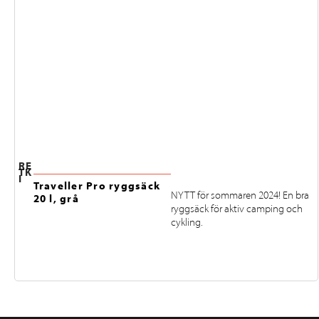
RE
TK
I
Traveller Pro ryggsäck
NYTT för sommaren 2024! En bra
20 l, grå
ryggsäck för aktiv camping och
cykling.