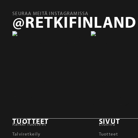
SEURAA MEITÄ INSTAGRAMISSA
@RETKIFINLAND
TUOTTEET
SIVUT
Kaikki Tuotteet
Etusivu
Talviretkeily
Tuotteet