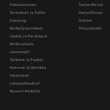
Pukeutuminen
Tietoa Meistä
Termokset Ja Pullot
Vastuullisuus
Camping
Uutiset
Retkeilytarvikkeet
Yhteystiedot
Laukut Ja Päiväreput
Retkiruokailu
Juomavyöt
Työkalut Ja Puukot
Kamerat Ja Optiikka
Valaisimet
Lahjapakkaukset
Muumit Retkellä