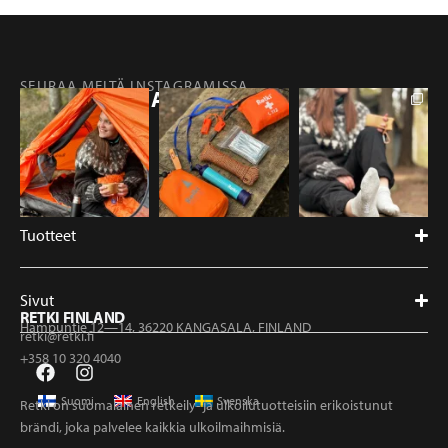
SEURAA MEITÄ INSTAGRAMISSA
@RETKIFINLAND
Tuotteet
Sivut
RETKI FINLAND
Hampuntie 12—14, 36220 KANGASALA, FINLAND
retki@retki.fi
+358 10 320 4040
Suomi
English
Svenska
Retki on suomalainen retkeily- ja ulkoilutuotteisiin erikoistunut
brändi, joka palvelee kaikkia ulkoilmaihmisiä.