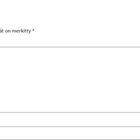
tät on merkitty
*