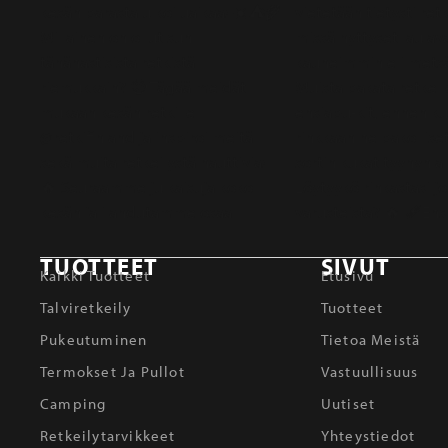
TUOTTEET
SIVUT
Kaikki Tuotteet
Etusivu
Talviretkeily
Tuotteet
Pukeutuminen
Tietoa Meistä
Termokset Ja Pullot
Vastuullisuus
Camping
Uutiset
Retkeilytarvikkeet
Yhteystiedot