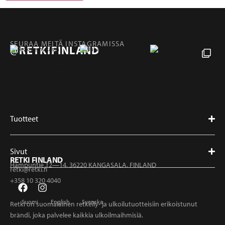
SEURAA MEITÄ INSTAGRAMISSA
@RETKIFINLAND
Tuotteet
Sivut
RETKI FINLAND
Hampuntie 12—14, 36220 KANGASALA, FINLAND
retki@retki.fi
+358 10 320 4040
Suomi
English
Svenska
Retki on suomalainen retkeily- ja ulkoilutuotteisiin erikoistunut
brändi, joka palvelee kaikkia ulkoilmaihmisiä.