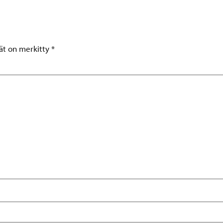
tät on merkitty
*