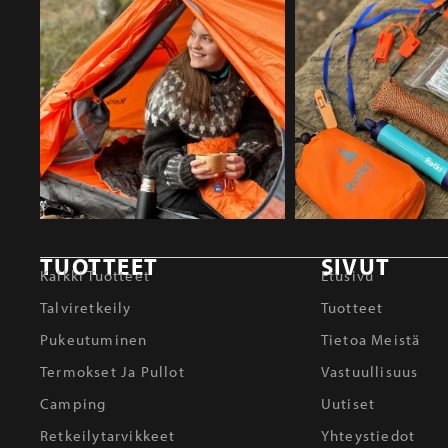
TUOTTEET
SIVUT
Kaikki Tuotteet
Etusivu
Talviretkeily
Tuotteet
Pukeutuminen
Tietoa Meistä
Termokset Ja Pullot
Vastuullisuus
Camping
Uutiset
Retkeilytarvikkeet
Yhteystiedot