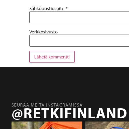
Sähköpostiosoite
*
Verkkosivusto
SEURAA MEITÄ INSTAGRAMISSA
@RETKIFINLAND