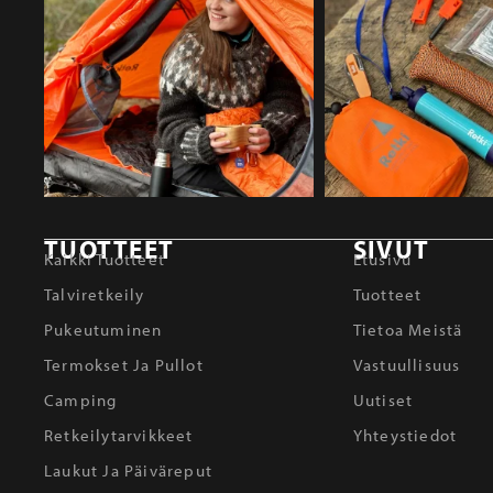
TUOTTEET
SIVUT
Kaikki Tuotteet
Etusivu
Talviretkeily
Tuotteet
Pukeutuminen
Tietoa Meistä
Termokset Ja Pullot
Vastuullisuus
Camping
Uutiset
Retkeilytarvikkeet
Yhteystiedot
Laukut Ja Päiväreput