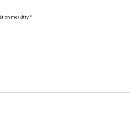
tät on merkitty
*