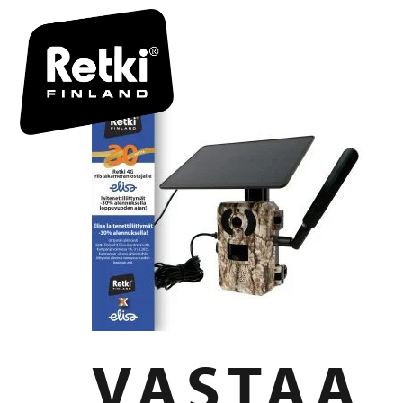
R7068-TU
VASTAA