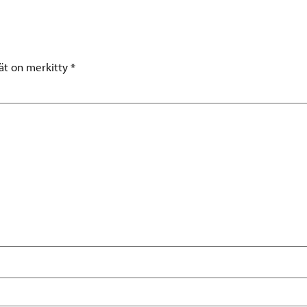
tät on merkitty
*