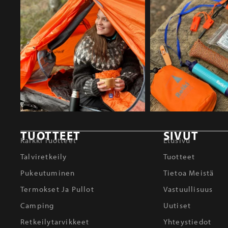
TUOTTEET
SIVUT
Kaikki Tuotteet
Etusivu
Talviretkeily
Tuotteet
Pukeutuminen
Tietoa Meistä
Termokset Ja Pullot
Vastuullisuus
Camping
Uutiset
Retkeilytarvikkeet
Yhteystiedot