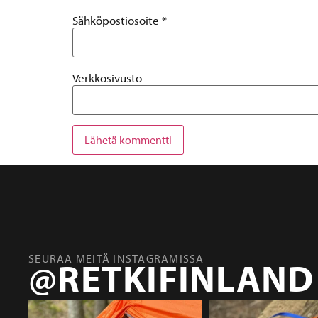
Sähköpostiosoite
*
Verkkosivusto
SEURAA MEITÄ INSTAGRAMISSA
@RETKIFINLAND