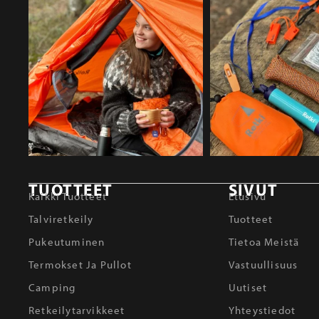
TUOTTEET
SIVUT
Kaikki Tuotteet
Etusivu
Talviretkeily
Tuotteet
Pukeutuminen
Tietoa Meistä
Termokset Ja Pullot
Vastuullisuus
Camping
Uutiset
Retkeilytarvikkeet
Yhteystiedot