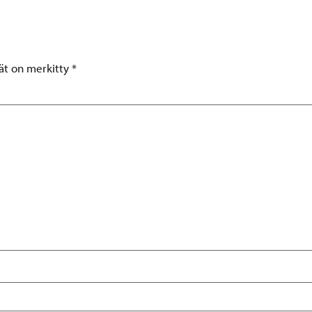
tät on merkitty
*