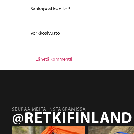
Sähköpostiosoite
*
Verkkosivusto
SEURAA MEITÄ INSTAGRAMISSA
@RETKIFINLAND