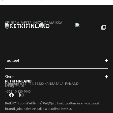
SEURAA MEITÄ INSTAGRAMISSA
@RETKIFINLAND
Tuotteet
Sivut
RETKI FINLAND
Hampuntie 12—14, 36220 KANGASALA, FINLAND
retki@retki.fi
+358 10 320 4040
Suomi
English
Svenska
Retki on suomalainen retkeily- ja ulkoilutuotteisiin erikoistunut
brändi, joka palvelee kaikkia ulkoilmaihmisiä.