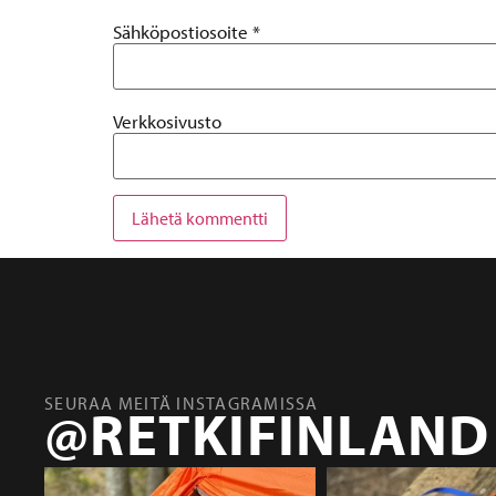
Sähköpostiosoite
*
Verkkosivusto
SEURAA MEITÄ INSTAGRAMISSA
@RETKIFINLAND