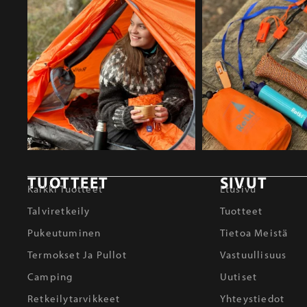
TUOTTEET
SIVUT
Kaikki Tuotteet
Etusivu
Talviretkeily
Tuotteet
Pukeutuminen
Tietoa Meistä
Termokset Ja Pullot
Vastuullisuus
Camping
Uutiset
Retkeilytarvikkeet
Yhteystiedot