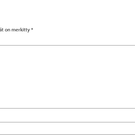
tät on merkitty
*