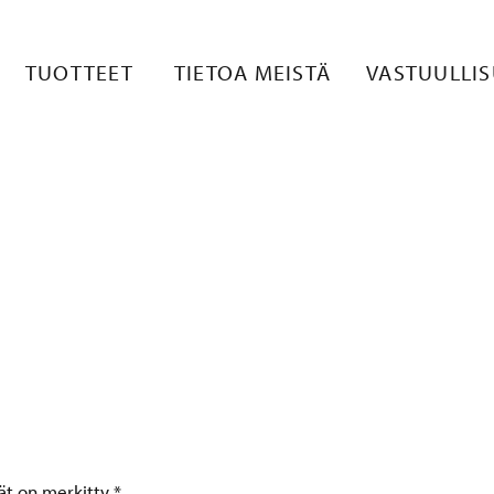
LISKUVA 3
TUOTTEET
TIETOA MEISTÄ
VASTUULLI
tät on merkitty
*