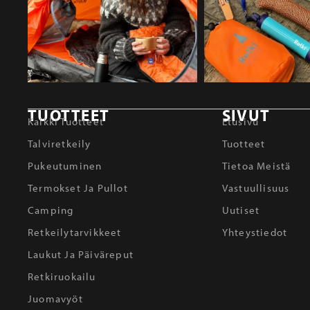
TUOTTEET
SIVUT
Kaikki Tuotteet
Etusivu
Talviretkeily
Tuotteet
Pukeutuminen
Tietoa Meistä
Termokset Ja Pullot
Vastuullisuus
Camping
Uutiset
Retkeilytarvikkeet
Yhteystiedot
Laukut Ja Päiväreput
Retkiruokailu
Juomavyöt