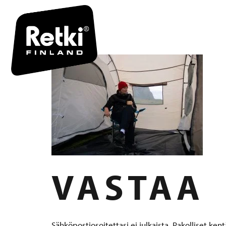
R7059 FII
VASTAA
Sähköpostiosoitettasi ei julkaista.
Pakolliset ken