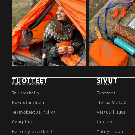
TUOTTEET
SIVUT
Kaikki Tuotteet
Etusivu
Talviretkeily
Tuotteet
Pukeutuminen
Tietoa Meistä
Termokset Ja Pullot
Vastuullisuus
Camping
Uutiset
Retkeilytarvikkeet
Yhteystiedot