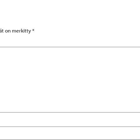
tät on merkitty
*