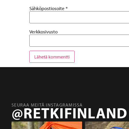
Sähköpostiosoite
*
Verkkosivusto
SEURAA MEITÄ INSTAGRAMISSA
@RETKIFINLAND