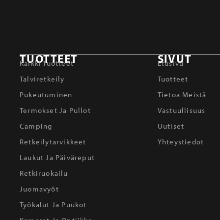
TUOTTEET
SIVUT
Kaikki Tuotteet
Etusivu
Talviretkeily
Tuotteet
Pukeutuminen
Tietoa Meistä
Termokset Ja Pullot
Vastuullisuus
Camping
Uutiset
Retkeilytarvikkeet
Yhteystiedot
Laukut Ja Päiväreput
Retkiruokailu
Juomavyöt
Työkalut Ja Puukot