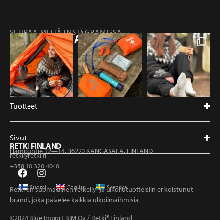
SEURAA MEITÄ INSTAGRAMISSA
@RETKIFINLAND
Tuotteet
Sivut
RETKI FINLAND
Hampuntie 12—14, 36220 KANGASALA, FINLAND
retki@retki.fi
+358 10 320 4040
Suomi
English
Svenska
Retki on suomalainen retkeily- ja ulkoilutuotteisiin erikoistunut
brändi, joka palvelee kaikkia ulkoilmaihmisiä.
©2024 Blue Import BIM Oy / Retki® Finland