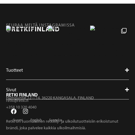
SEURAA MEITÄ INSTAGRAMISSA
@RETKIFINLAND
Tuotteet
Sivut
RETKI FINLAND
Hampuntie 12—14, 36220 KANGASALA, FINLAND
retki@retki.fi
+358 10 320 4040
Suomi
English
Svenska
Retki on suomalainen retkeily- ja ulkoilutuotteisiin erikoistunut
brändi, joka palvelee kaikkia ulkoilmaihmisiä.