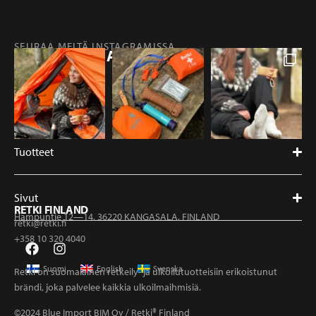
SEURAA MEITÄ INSTAGRAMISSA
@RETKIFINLAND
Tuotteet
Sivut
RETKI FINLAND
Hampuntie 12—14, 36220 KANGASALA, FINLAND
retki@retki.fi
+358 10 320 4040
Suomi
English
Svenska
Retki on suomalainen retkeily- ja ulkoilutuotteisiin erikoistunut
brändi, joka palvelee kaikkia ulkoilmaihmisiä.
©2024 Blue Import BIM Oy / Retki® Finland