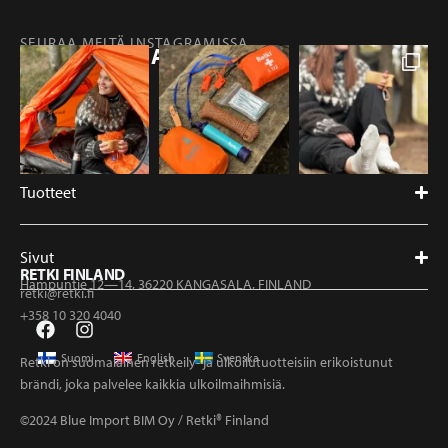
SEURAA MEITÄ INSTAGRAMISSA
@RETKIFINLAND
Tuotteet
Sivut
RETKI FINLAND
Hampuntie 12—14, 36220 KANGASALA, FINLAND
retki@retki.fi
+358 10 320 4040
Suomi
English
Svenska
Retki on suomalainen retkeily- ja ulkoilutuotteisiin erikoistunut
brändi, joka palvelee kaikkia ulkoilmaihmisiä.
©2024 Blue Import BIM Oy / Retki® Finland