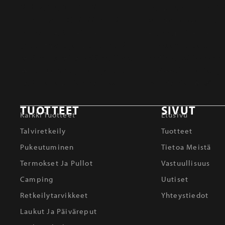
TUOTTEET
SIVUT
Kaikki Tuotteet
Etusivu
Talviretkeily
Tuotteet
Pukeutuminen
Tietoa Meistä
Termokset Ja Pullot
Vastuullisuus
Camping
Uutiset
Retkeilytarvikkeet
Yhteystiedot
Laukut Ja Päiväreput