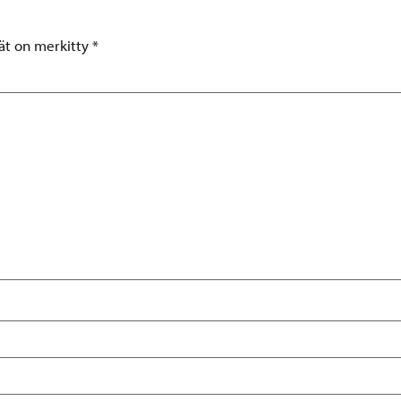
tät on merkitty
*