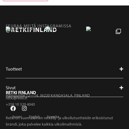
SEURAA MEITÄ INSTAGRAMISSA
@RETKIFINLAND
Tuotteet
Sivut
RETKI FINLAND
Hampuntie 12—14, 36220 KANGASALA, FINLAND
retki@retki.fi
+358 10 320 4040
Suomi
English
Svenska
Retki on suomalainen retkeily- ja ulkoilutuotteisiin erikoistunut
brändi, joka palvelee kaikkia ulkoilmaihmisiä.