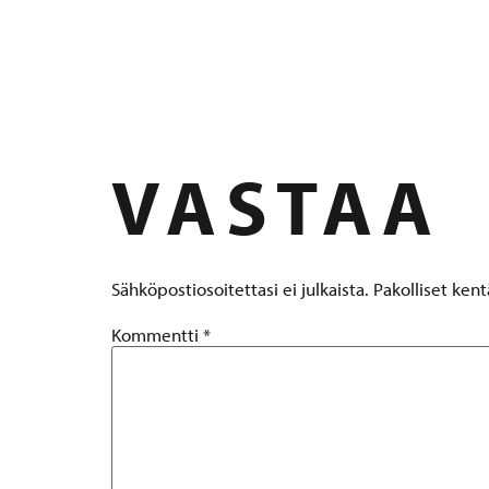
R7157 TUO
VASTAA
Sähköpostiosoitettasi ei julkaista.
Pakolliset ken
Kommentti
*