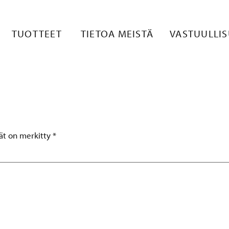
TE 9
TUOTTEET
TIETOA MEISTÄ
VASTUULLI
tät on merkitty
*