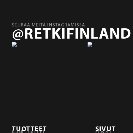
SEURAA MEITÄ INSTAGRAMISSA
@RETKIFINLAND
TUOTTEET
SIVUT
Kaikki Tuotteet
Etusivu