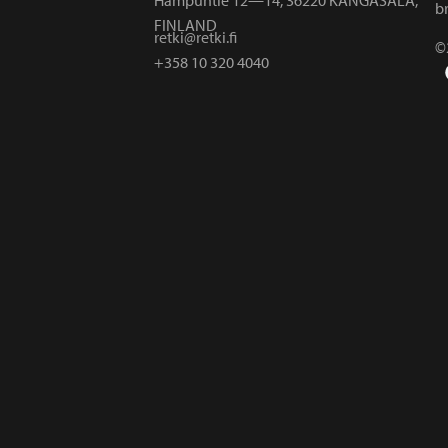
br
FINLAND
retki@retki.fi
©
+358 10 320 4040