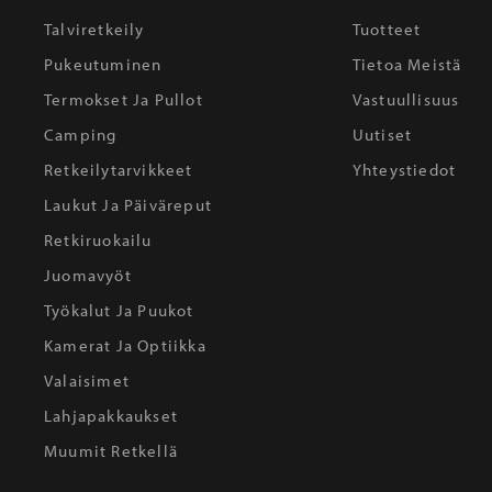
Talviretkeily
Tuotteet
Pukeutuminen
Tietoa Meistä
Termokset Ja Pullot
Vastuullisuus
Camping
Uutiset
Retkeilytarvikkeet
Yhteystiedot
Laukut Ja Päiväreput
Retkiruokailu
Juomavyöt
Työkalut Ja Puukot
Kamerat Ja Optiikka
Valaisimet
Lahjapakkaukset
Muumit Retkellä