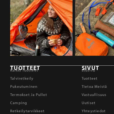
TUOTTEET
SIVUT
Kaikki Tuotteet
Etusivu
Talviretkeily
Tuotteet
Pukeutuminen
Tietoa Meistä
Termokset Ja Pullot
Vastuullisuus
Camping
Uutiset
Retkeilytarvikkeet
Yhteystiedot