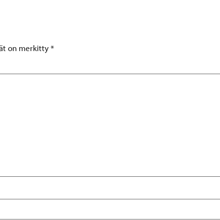
tät on merkitty
*