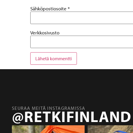
Sähköpostiosoite
*
Verkkosivusto
SEURAA MEITÄ INSTAGRAMISSA
@RETKIFINLAND